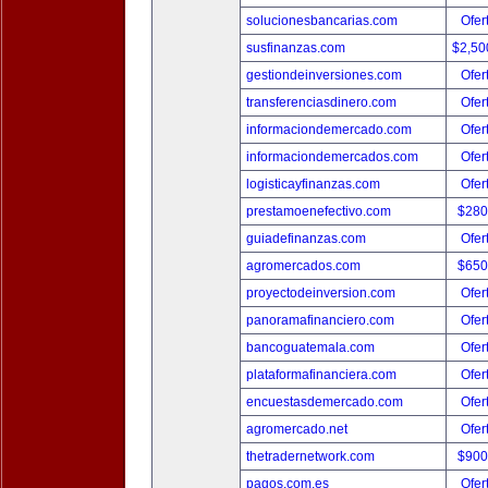
solucionesbancarias.com
Ofer
susfinanzas.com
$2,50
gestiondeinversiones.com
Ofer
transferenciasdinero.com
Ofer
informaciondemercado.com
Ofer
informaciondemercados.com
Ofer
logisticayfinanzas.com
Ofer
prestamoenefectivo.com
$280
guiadefinanzas.com
Ofer
agromercados.com
$650
proyectodeinversion.com
Ofer
panoramafinanciero.com
Ofer
bancoguatemala.com
Ofer
plataformafinanciera.com
Ofer
encuestasdemercado.com
Ofer
agromercado.net
Ofer
thetradernetwork.com
$900
pagos.com.es
Ofer