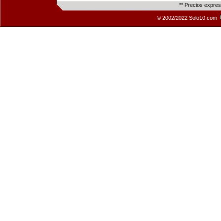
** Precios expre
© 2002/2022 Solo10.com