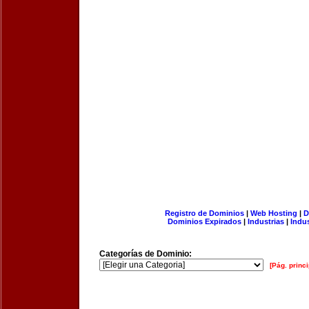
Registro de Dominios
|
Web Hosting
|
D
Dominios Expirados
|
Industrias
|
Indu
Categorías de Dominio:
[Pág. princi