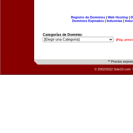
Registro de Dominios
|
Web Hosting
|
D
Dominios Expirados
|
Industrias
|
Indu
Categorías de Dominio:
[Pág. princi
** Precios expre
© 2002/2022 Solo10.com