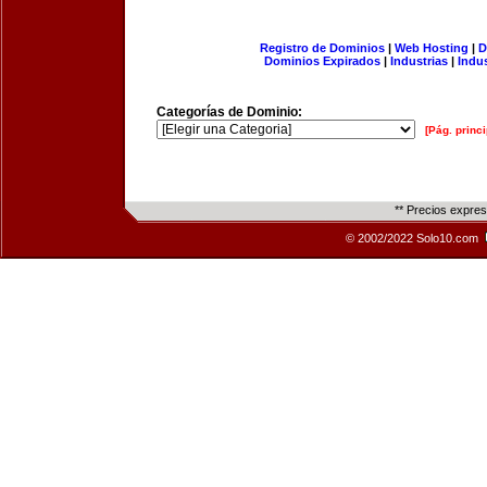
Registro de Dominios
|
Web Hosting
|
D
Dominios Expirados
|
Industrias
|
Indu
Categorías de Dominio:
[Pág. princi
** Precios expre
© 2002/2022 Solo10.com