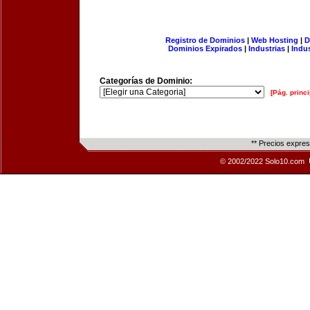
Registro de Dominios
|
Web Hosting
|
D
Dominios Expirados
|
Industrias
|
Indu
Categorías de Dominio:
[Pág. princi
** Precios expre
© 2002/2022 Solo10.com