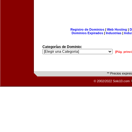
Registro de Dominios
|
Web Hosting
|
D
Dominios Expirados
|
Industrias
|
Indu
Categorías de Dominio:
[Pág. princi
** Precios expre
© 2002/2022 Solo10.com