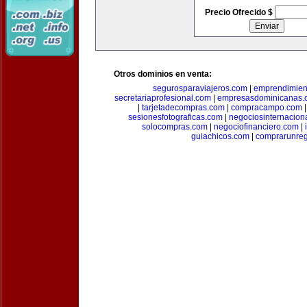
Precio Ofrecido $
Otros dominios en venta:
segurosparaviajeros.com
|
emprendimient
secretariaprofesional.com
|
empresasdominicanas.
|
tarjetadecompras.com
|
compracampo.com
sesionesfotograficas.com
|
negociosinternacion
solocompras.com
|
negociofinanciero.com
|
guiachicos.com
|
comprarunre