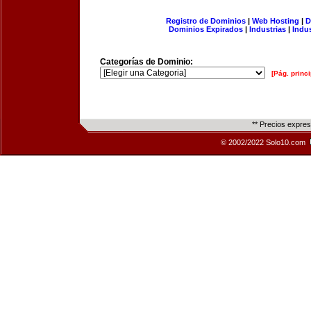
Registro de Dominios
|
Web Hosting
|
D
Dominios Expirados
|
Industrias
|
Indu
Categorías de Dominio:
[Pág. princi
** Precios expre
© 2002/2022 Solo10.com