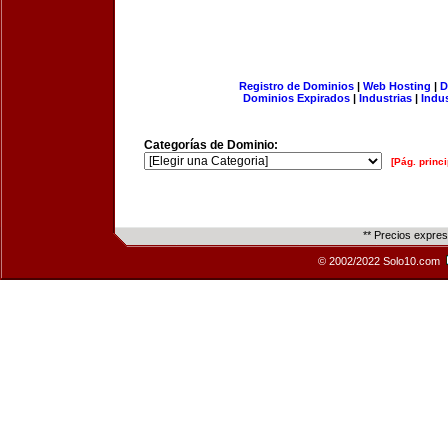
Registro de Dominios
|
Web Hosting
|
D
Dominios Expirados
|
Industrias
|
Indu
Categorías de Dominio:
[Pág. princi
** Precios expre
© 2002/2022 Solo10.com